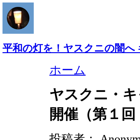
平和の灯を！ヤスクニの闇へ
ホーム
ヤスクニ・キ
開催（第１回
投稿者： Anonymo