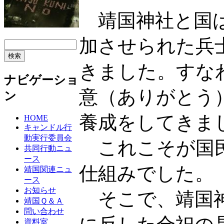
靖国神社と国は
加させられた兵
きました。すな
ナビゲーショ
意（ありがとう
ン
養成をしてきま
HOME
キャンドル行
動実行委員会
これこそが国民
共同行動ニュ
ース
仕組みでした。
靖国関連ニュ
ース
お知らせ
そこで、靖国神
靖国Ｑ＆Ａ
問い合わせ
資料室