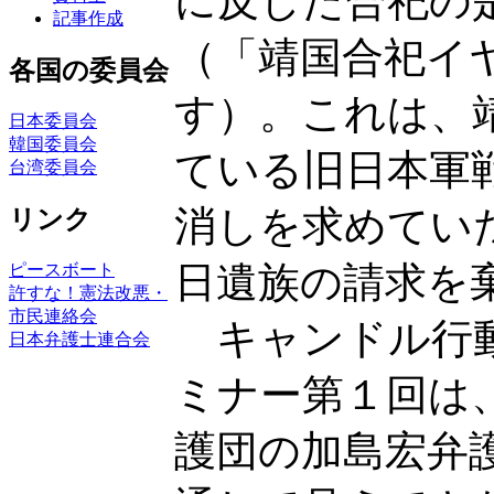
に反した合祀の
記事作成
（「靖国合祀イ
各国の委員会
す）。これは、
日本委員会
韓国委員会
ている旧日本軍
台湾委員会
消しを求めてい
リンク
日遺族の請求を
ピースボート
許すな！憲法改悪・
市民連絡会
キャンドル行動
日本弁護士連合会
ミナー第１回は
護団の加島宏弁