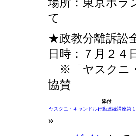
場所：東京ボラ
て
★政教分離訴訟
日時：７月２４
※「ヤスクニ・
協賛
添付
ヤスクニ・キャンドル行動連続講座第１回
»