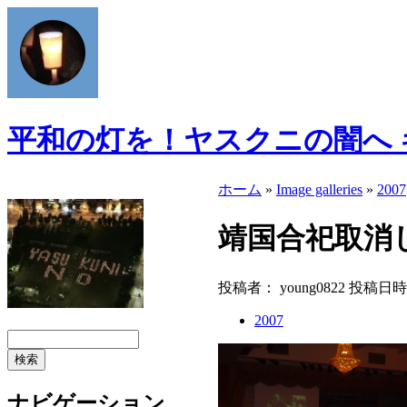
平和の灯を！ヤスクニの闇へ
ホーム
»
Image galleries
»
2007
靖国合祀取消し
投稿者： young0822 投稿日時： 20
2007
ナビゲーション