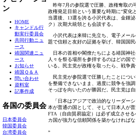
昨年7月の参院選で圧勝、政権奪取の可
ン
政権発足目前という重要な時期に“変化
当選後、13選を誇る小沢代表は、金鍾
HOME
ク）次期大統領とも会談する。
キャンドル行
動実行委員会
小沢代表は来韓に先立ち、電子メール
共同行動ニュ
題で信頼と友好の証拠を挙げ、韓国国民
ース
日本の首相や閣僚たちによる靖国神社
靖国関連ニュ
人々を祭る場所を参拝するのはどの国で
ース
いる。民主党が政権を取ったら、戦争責
お知らせ
靖国Ｑ＆Ａ
民主党が参院選で圧勝したことについ
問い合わせ
を整備できないまま、過度に競争を強調
資料室
そっぽを向いたのが勝因だ。民主党は自
記事作成
「日本はアジアで政治的なリーダーシ
各国の委員会
本が普通の国として、そして日本人が普
FTA（自由貿易協定）は必ず成立させ
日本委員会
カ国が強力な信頼関係を築かなければな
韓国委員会
»
台湾委員会