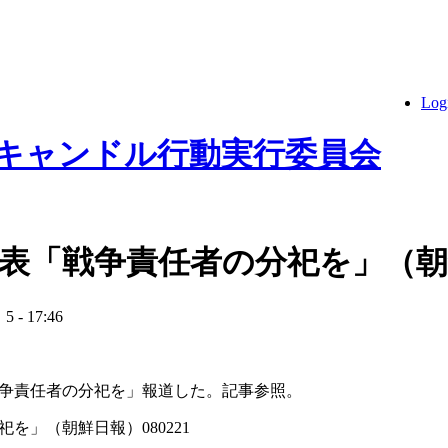
Log
 キャンドル行動実行委員会
表「戦争責任者の分祀を」（朝鮮日
- 17:46
争責任者の分祀を」報道した。記事参照。
を」（朝鮮日報）080221