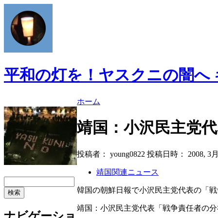
平和の灯を！ヤスクニの闇へ
ホーム
靖国：小沢民主党代
投稿者： young0822 投稿日時： 2008, 3月 5 
靖国関連ニュース
韓国の朝鮮日報で小沢民主党代表の「戦
靖国：小沢民主党代表「戦争責任者の分祀
ナビゲーショ