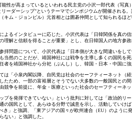
能性が高まっているといわれる民主党の小沢一郎代表（写真）
とリーダーシップ”というテーマでシンポジウムが開催される。
泌（キム・ジョンピル）元首相とは囲碁仲間として知られるほど
によるインタビューに応じた。小沢代表は「日韓関係を真の信
の理解と信頼を得ることが重要」とし、在日韓国人の地方参政
参拝問題について、小沢代表は「日本側が大きな間違いをして
も当然のことだが、靖国神社には戦争を主導し多くの国民を死
任者を靖国神社から分祀（ぶんし）し、韓国・日本・中国に強
ては「小泉内閣以降、自民党は社会のセーフティーネット（経
したため、一部の富裕層とそうでない大多数の一般国民との間
由競争を前提に、年金・医療といった社会のセーフティーネッ
ップを発揮できていない」という批判に対しては「政治的リー
通の国民として、あらゆる分野で誠意を示し、活動していけば
るべき」と強調、「東アジアの国々が欧州連合（EU）のように
らない」と強調した。