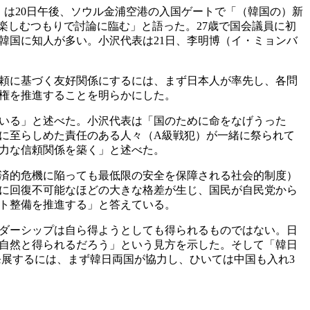
は20日午後、ソウル金浦空港の入国ゲートで「（韓国の）新
楽しむつもりで討論に臨む」と語った。27歳で国会議員に初
韓国に知人が多い。小沢代表は21日、李明博（イ・ミョンバ
頼に基づく友好関係にするには、まず日本人が率先し、各問
権を推進することを明らかにした。
いる」と述べた。小沢代表は「国のために命をなげうった
に至らしめた責任のある人々（A級戦犯）が一緒に祭られて
力な信頼関係を築く」と述べた。
済的危機に陥っても最低限の安全を保障される社会的制度）
に回復不可能なほどの大きな格差が生じ、国民が自民党から
ト整備を推進する」と答えている。
ダーシップは自ら得ようとしても得られるものではない。日
自然と得られるだろう」という見方を示した。そして「韓日
発展するには、まず韓日両国が協力し、ひいては中国も入れ3