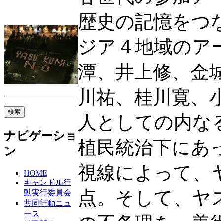
歴史の記憶をつ
ジア４地域のア
潭、井上修、金
川祐、桂川寛、
人としての内な
ナビゲーショ
植民統治下にあ
ン
視線によって、
HOME
キャンドル行
点。そして、ヤ
動実行委員会
共同行動ニュ
ース