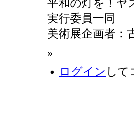
平和の灯を！ヤ
実行委員一同
美術展企画者：
»
ログイン
して