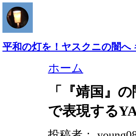
平和の灯を！ヤスクニの闇へ
ホーム
「『靖国』の
で表現するYA
投稿者： young08