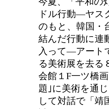
今夏、「平和の
ドル行動―ヤス
のもと、韓国・
結んだ行動に連
入って―アートで
る美術展を去る
会館１F一ツ橋
題｣に美術を通
して対話で「靖