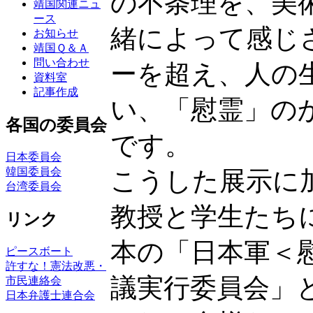
の不条理を、美
靖国関連ニュ
ース
緒によって感じ
お知らせ
靖国Ｑ＆Ａ
問い合わせ
ーを超え、人の
資料室
記事作成
い、「慰霊」の
各国の委員会
です。
日本委員会
韓国委員会
こうした展示に
台湾委員会
教授と学生たち
リンク
本の「日本軍＜
ピースボート
許すな！憲法改悪・
議実行委員会」
市民連絡会
日本弁護士連合会