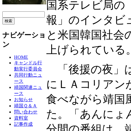
国系テレビ局の
報」のインタビ
と米国韓国社会
ナビゲーショ
ン
上げられている
HOME
キャンドル行
「後援の夜」は
動実行委員会
共同行動ニュ
にＬＡコリアン
ース
靖国関連ニュ
ース
食べながら靖国
お知らせ
靖国Ｑ＆Ａ
た。「あんにょ
問い合わせ
資料室
記事作成
分間の番組は、