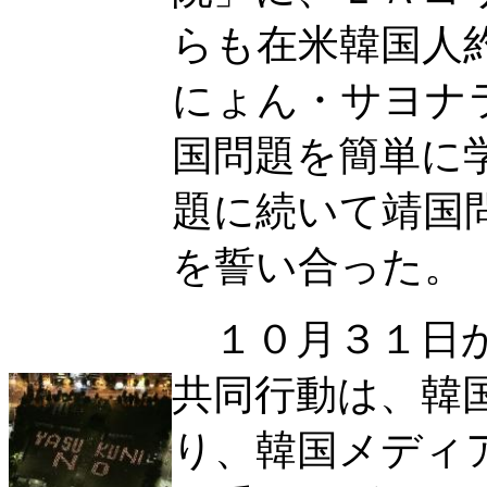
らも在米韓国人
にょん・サヨナ
国問題を簡単に
題に続いて靖国
を誓い合った。
１０月３１日か
共同行動は、韓
り、韓国メディ