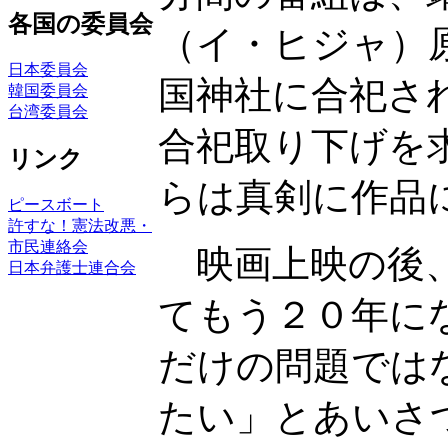
各国の委員会
（イ・ヒジャ）
日本委員会
国神社に合祀さ
韓国委員会
台湾委員会
合祀取り下げを
リンク
らは真剣に作品
ピースボート
許すな！憲法改悪・
市民連絡会
映画上映の後、
日本弁護士連合会
てもう２０年に
だけの問題では
たい」とあいさ