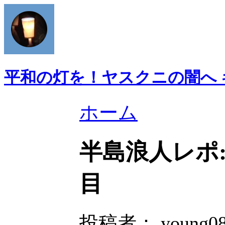
平和の灯を！ヤスクニの闇へ
ホーム
半島浪人レポ:
目
投稿者： young082