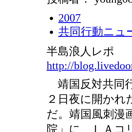
2007
共同行動ニュ
半島浪人レポ
http://blog.livedo
靖国反対共同行
２日夜に開かれ
だ。靖国風刺漫
院」に、ＬＡコ