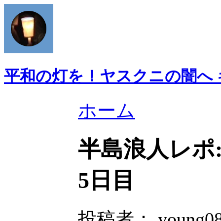
平和の灯を！ヤスクニの闇へ
ホーム
半島浪人レポ:
5日目
投稿者： young082