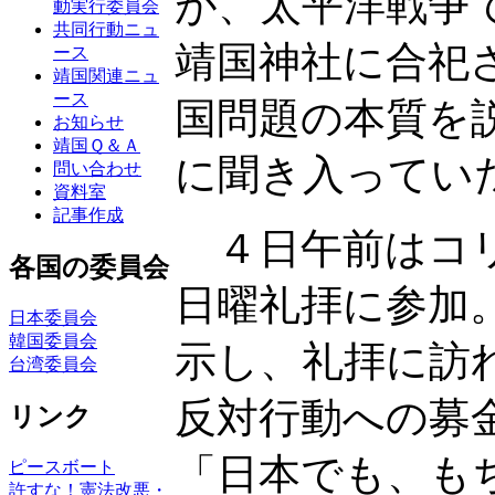
が、太平洋戦争
動実行委員会
共同行動ニュ
靖国神社に合祀
ース
靖国関連ニュ
ース
国問題の本質を
お知らせ
靖国Ｑ＆Ａ
に聞き入ってい
問い合わせ
資料室
記事作成
４日午前はコリ
各国の委員会
日曜礼拝に参加
日本委員会
韓国委員会
示し、礼拝に訪
台湾委員会
反対行動への募
リンク
「日本でも、も
ピースボート
許すな！憲法改悪・