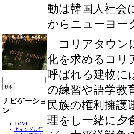
動は韓国人社会
からニューヨー
コリアタウンに
化を求めるコリ
呼ばれる建物に
の練習や語学教
ナビゲーショ
民族の権利擁護
ン
理をし一緒に夕
HOME
キャンドル行